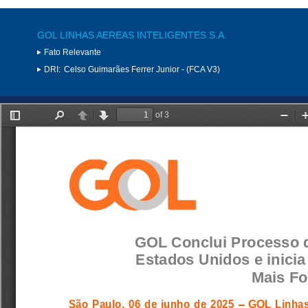
GOL LINHAS AEREAS INTELIGENTES S.A.
Fato Relevante
DRI:
Celso Guimarães Ferrer Junior - (FCA V3)