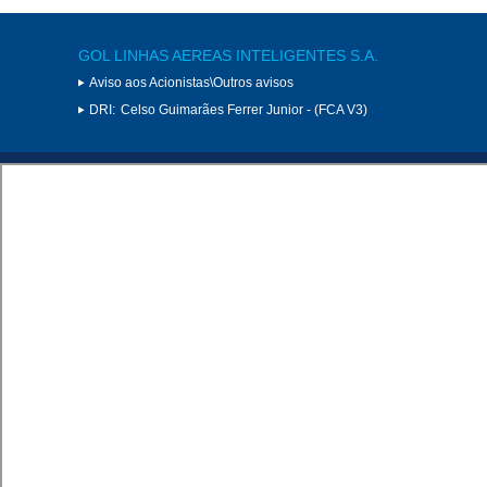
GOL LINHAS AEREAS INTELIGENTES S.A.
Aviso aos Acionistas\Outros avisos
DRI:
Celso Guimarães Ferrer Junior - (FCA V3)