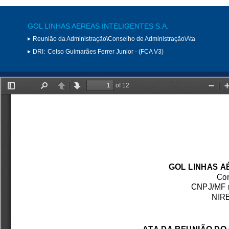
GOL LINHAS AEREAS INTELIGENTES S.A.
Reunião da Administração\Conselho de Administração\Ata
DRI:
Celso Guimarães Ferrer Junior - (FCA V3)