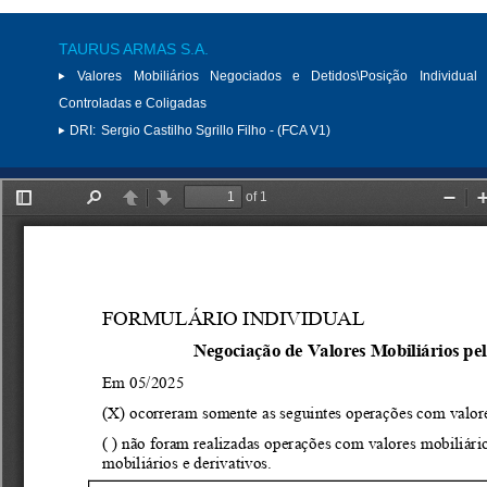
TAURUS ARMAS S.A.
Valores Mobiliários Negociados e Detidos\Posição Individual 
Controladas e Coligadas
DRI:
Sergio Castilho Sgrillo Filho - (FCA V1)