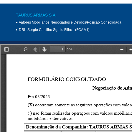
TAURUS ARMAS S.A.
Valores Mobiliários Negociados e Detidos\Posição Consolidada
DRI:
Sergio Castilho Sgrillo Filho - (FCA V1)