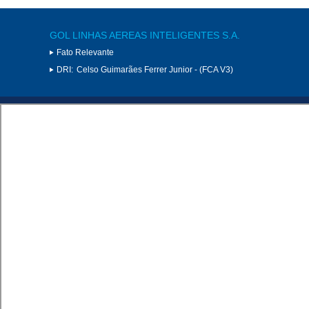
GOL LINHAS AEREAS INTELIGENTES S.A.
Fato Relevante
DRI:
Celso Guimarães Ferrer Junior - (FCA V3)