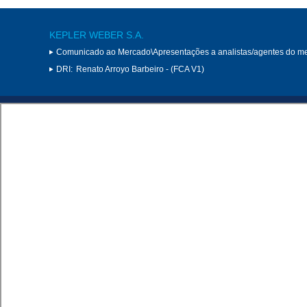
KEPLER WEBER S.A.
Comunicado ao Mercado\Apresentações a analistas/agentes do m
DRI:
Renato Arroyo Barbeiro - (FCA V1)