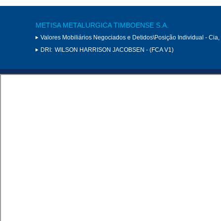
METISA METALURGICA TIMBOENSE S.A.
Valores Mobiliários Negociados e Detidos\Posição Individual - Cia
DRI:
WILSON HARRISON JACOBSEN - (FCA V1)