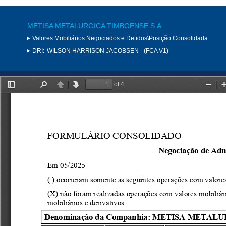
METISA METALURGICA TIMBOENSE S.A.
Valores Mobiliários Negociados e Detidos\Posição Consolidada
DRI:
WILSON HARRISON JACOBSEN - (FCA V1)