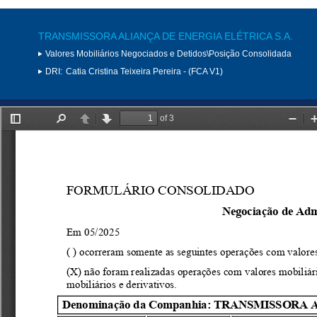
TRANSMISSORA ALIANÇA DE ENERGIA ELÉTRICA S.A.
Valores Mobiliários Negociados e Detidos\Posição Consolidada
DRI:
Catia Cristina Teixeira Pereira - (FCA V1)