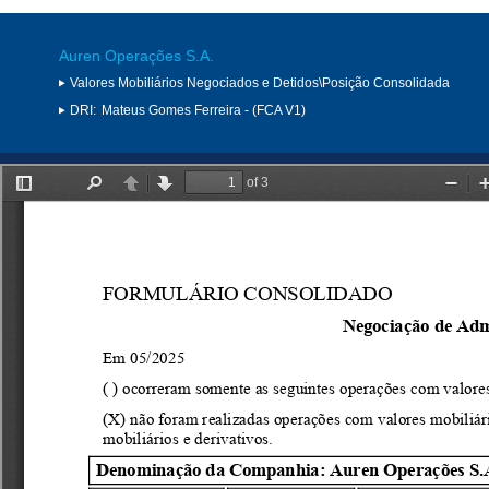
Auren Operações S.A.
Valores Mobiliários Negociados e Detidos\Posição Consolidada
DRI:
Mateus Gomes Ferreira - (FCA V1)