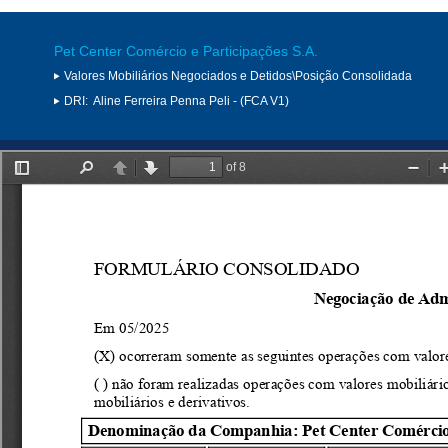
Pet Center Comércio e Participações S.A.
Valores Mobiliários Negociados e Detidos\Posição Consolidada
DRI:
Aline Ferreira Penna Peli - (FCA V1)