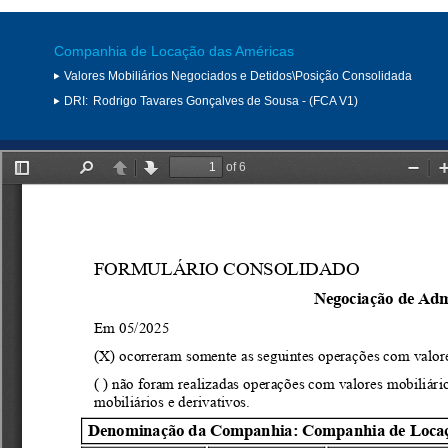
Companhia de Locação das Américas
Valores Mobiliários Negociados e Detidos\Posição Consolidada
DRI:
Rodrigo Tavares Gonçalves de Sousa - (FCA V1)