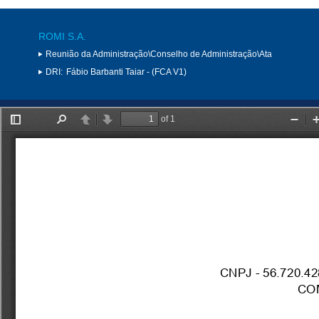
ROMI S.A.
Reunião da Administração\Conselho de Administração\Ata
DRI:
Fábio Barbanti Taiar - (FCA V1)