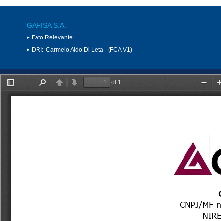
GAFISA S.A.
Fato Relevante
DRI:
Carmelo Aldo Di Leta - (FCA V1)