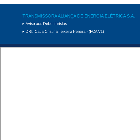
TRANSMISSORA ALIANÇA DE ENERGIA ELÉTRICA S.A.
Aviso aos Debenturistas
DRI:
Catia Cristina Teixeira Pereira - (FCA V1)