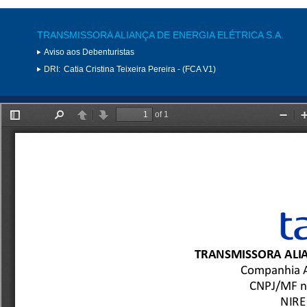
TRANSMISSORA ALIANÇA DE ENERGIA ELÉTRICA S.A.
Aviso aos Debenturistas
DRI:
Catia Cristina Teixeira Pereira - (FCA V1)