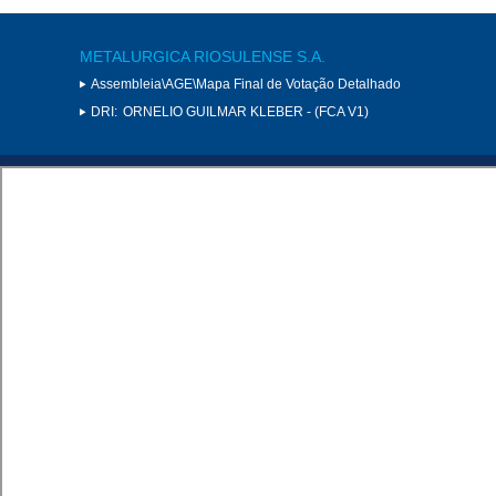
METALURGICA RIOSULENSE S.A.
Assembleia\AGE\Mapa Final de Votação Detalhado
DRI:
ORNELIO GUILMAR KLEBER - (FCA V1)