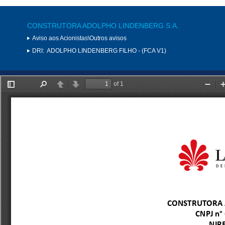
CONSTRUTORA ADOLPHO LINDENBERG S.A.
Aviso aos Acionistas\Outros avisos
DRI:
ADOLPHO LINDENBERG FILHO - (FCA V1)