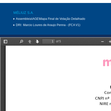
MÉLIUZ S.A.
Assembleia\AGE\Mapa Final de Votação Detalhado
DRI:
Marcio Loures de Araujo Penna - (FCA V1)