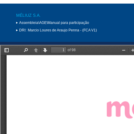
MÉLIUZ S.A.
Assembleia\AGE\Manual para participação
DRI:
Marcio Loures de Araujo Penna - (FCA V1)