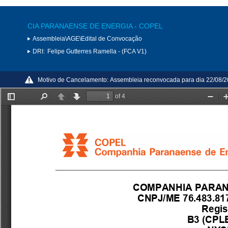
CIA PARANAENSE DE ENERGIA - COPEL
Assembleia\AGE\Edital de Convocação
DRI:
Felipe Gutterres Ramella - (FCA V1)
Motivo de Cancelamento:
Assembleia reconvocada para dia 22/08/2