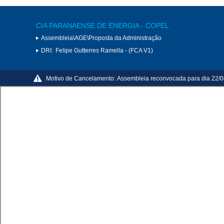
CIA PARANAENSE DE ENERGIA - COPEL
Assembleia\AGE\Proposta da Administração
DRI:
Felipe Gutterres Ramella - (FCA V1)
Motivo de Cancelamento:
Assembleia reconvocada para dia 22/0