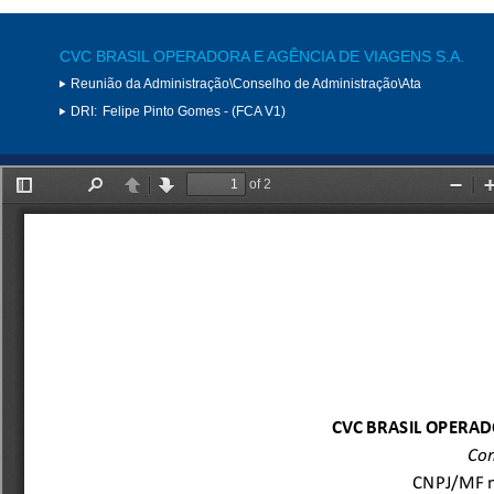
CVC BRASIL OPERADORA E AGÊNCIA DE VIAGENS S.A.
Reunião da Administração\Conselho de Administração\Ata
DRI:
Felipe Pinto Gomes - (FCA V1)