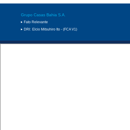
Grupo Casas Bahia S.A.
Fato Relevante
DRI:
Elcio Mitsuhiro Ito - (FCA V1)