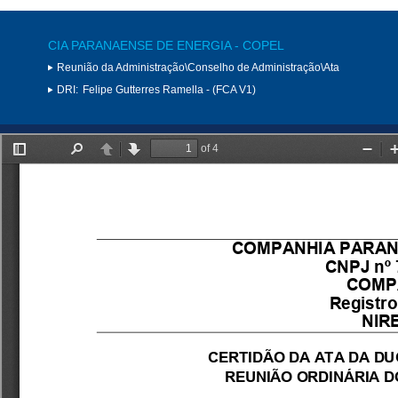
CIA PARANAENSE DE ENERGIA - COPEL
Reunião da Administração\Conselho de Administração\Ata
DRI:
Felipe Gutterres Ramella - (FCA V1)