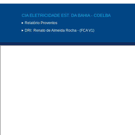
CIA ELETRICIDADE EST. DA BAHIA - COELBA
Relatório Proventos
DRI:
Renato de Almeida Rocha - (FCA V1)