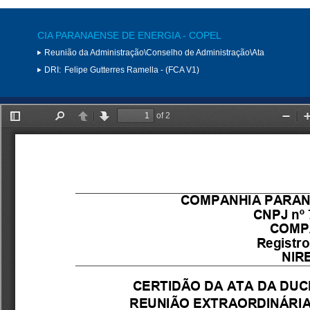
CIA PARANAENSE DE ENERGIA - COPEL
Reunião da Administração\Conselho de Administração\Ata
DRI:
Felipe Gutterres Ramella - (FCA V1)