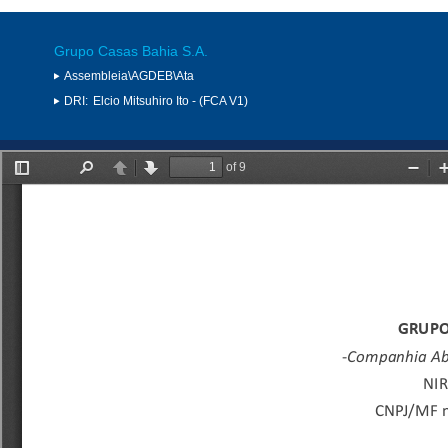
Grupo Casas Bahia S.A.
Assembleia\AGDEB\Ata
DRI:
Elcio Mitsuhiro Ito - (FCA V1)