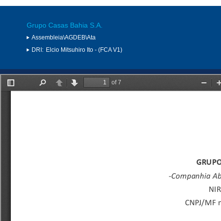
Grupo Casas Bahia S.A.
Assembleia\AGDEB\Ata
DRI:
Elcio Mitsuhiro Ito - (FCA V1)