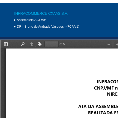
INFRACOMMERCE CXAAS S.A.
Assembleia\AGE\Ata
DRI:
Bruno de Andrade Vasques - (FCA V1)