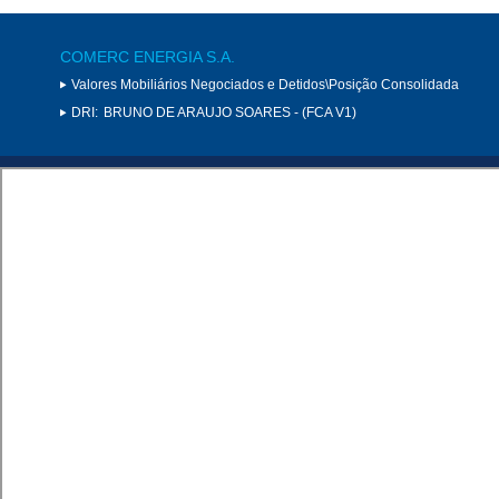
COMERC ENERGIA S.A.
Valores Mobiliários Negociados e Detidos\Posição Consolidada
DRI:
BRUNO DE ARAUJO SOARES - (FCA V1)