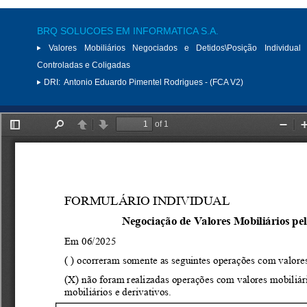
BRQ SOLUCOES EM INFORMATICA S.A.
Valores Mobiliários Negociados e Detidos\Posição Individual 
Controladas e Coligadas
DRI:
Antonio Eduardo Pimentel Rodrigues - (FCA V2)