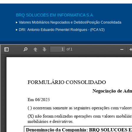
BRQ SOLUCOES EM INFORMATICA S.A.
Valores Mobiliários Negociados e Detidos\Posição Consolidada
DRI:
Antonio Eduardo Pimentel Rodrigues - (FCA V2)