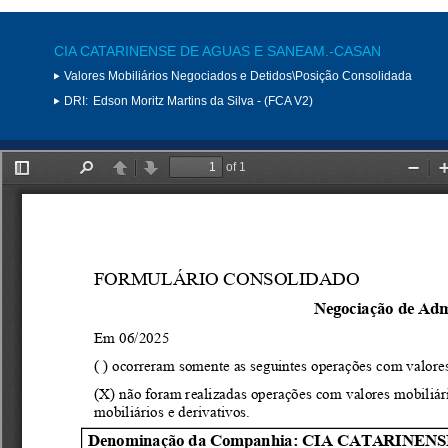
CIA CATARINENSE DE AGUAS E SANEAM.-CASAN
Valores Mobiliários Negociados e Detidos\Posição Consolidada
DRI:
Edson Moritz Martins da Silva - (FCA V2)