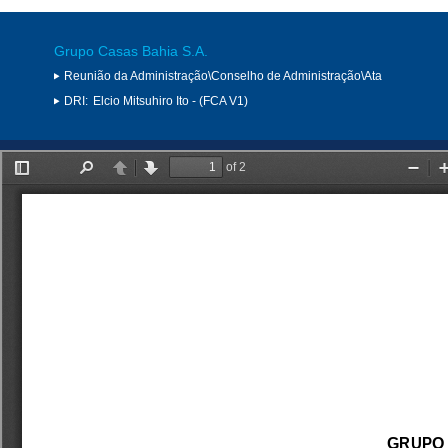
Grupo Casas Bahia S.A.
Reunião da Administração\Conselho de Administração\Ata
DRI:
Elcio Mitsuhiro Ito - (FCA V1)