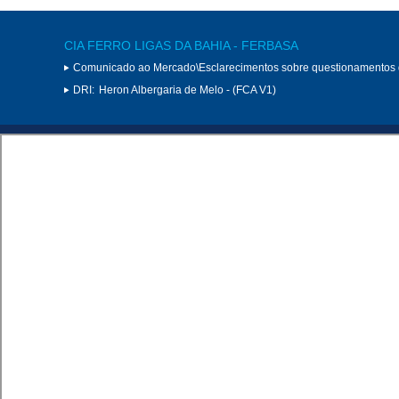
CIA FERRO LIGAS DA BAHIA - FERBASA
Comunicado ao Mercado\Esclarecimentos sobre questionamentos
DRI:
Heron Albergaria de Melo - (FCA V1)