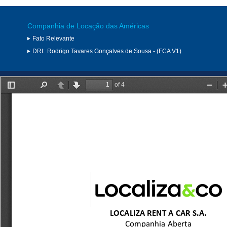
Companhia de Locação das Américas
Fato Relevante
DRI:
Rodrigo Tavares Gonçalves de Sousa - (FCA V1)