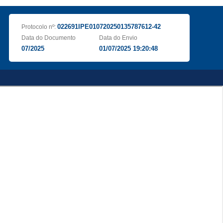
022691IPE010720250135787612-42
Protocolo nº:
Data do Documento
Data do Envio
07/2025
01/07/2025 19:20:48