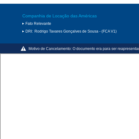
Companhia de Locação das Américas
Fato Relevante
DRI:
Rodrigo Tavares Gonçalves de Sousa - (FCA V1)
Motivo de Cancelamento:
O documento era para ser reapresenta