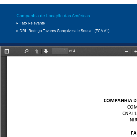
Companhia de Locação das Américas
Fato Relevante
DRI:
Rodrigo Tavares Gonçalves de Sousa - (FCA V1)