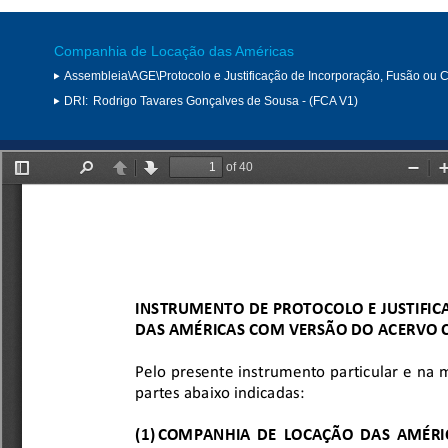
Companhia de Locação das Américas
Assembleia\AGE\Protocolo e Justificação de Incorporação, Fusão ou 
DRI:
Rodrigo Tavares Gonçalves de Sousa - (FCA V1)