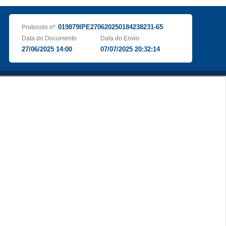
019879IPE270620250184238231-65
Protocolo nº:
Data do Documento
Data do Envio
27/06/2025 14:00
07/07/2025 20:32:14