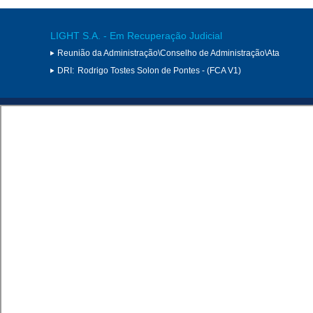
LIGHT S.A. - Em Recuperação Judicial
Reunião da Administração\Conselho de Administração\Ata
DRI:
Rodrigo Tostes Solon de Pontes - (FCA V1)