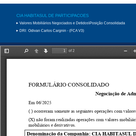
CIA HABITASUL DE PARTICIPACOES
Valores Mobiliários Negociados e Detidos\Posição Consolidada
DRI:
Odivan Carlos Cargnin - (FCA V3)