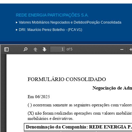
REDE ENERGIA PARTICIPAÇÕES S.A.
Valores Mobiliários Negociados e Detidos\Posição Consolidada
DRI:
Maurício Perez Botelho - (FCA V1)