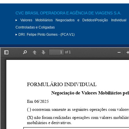
CVC BRASIL OPERADORA E AGÊNCIA DE VIAGENS S.A.
Valores Mobiliários Negociados e Detidos\Posição Individual 
Controladas e Coligadas
DRI:
Felipe Pinto Gomes - (FCA V1)