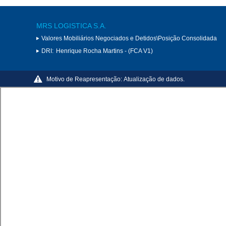
MRS LOGISTICA S.A.
Valores Mobiliários Negociados e Detidos\Posição Consolidada
DRI:
Henrique Rocha Martins - (FCA V1)
Motivo de Reapresentação:
Atualização de dados.