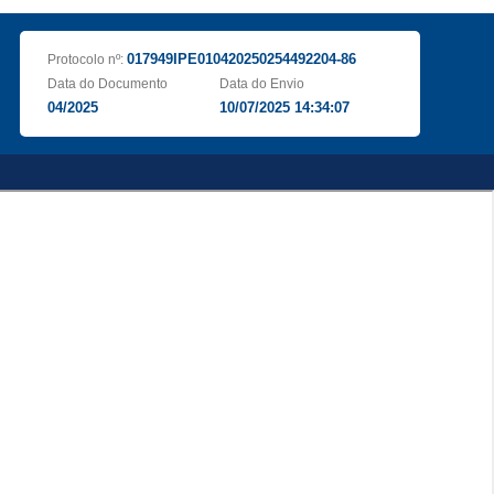
017949IPE010420250254492204-86
Protocolo nº:
Data do Documento
Data do Envio
04/2025
10/07/2025 14:34:07