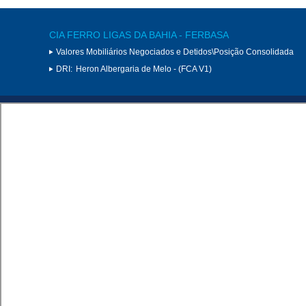
CIA FERRO LIGAS DA BAHIA - FERBASA
Valores Mobiliários Negociados e Detidos\Posição Consolidada
DRI:
Heron Albergaria de Melo - (FCA V1)