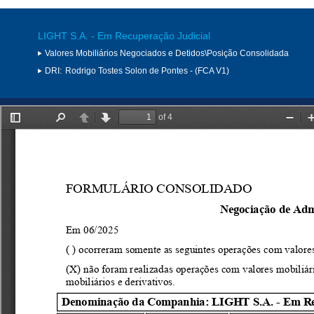
LIGHT S.A. - Em Recuperação Judicial
Valores Mobiliários Negociados e Detidos\Posição Consolidada
DRI:
Rodrigo Tostes Solon de Pontes - (FCA V1)