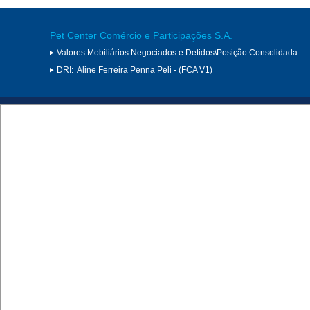
Pet Center Comércio e Participações S.A.
Valores Mobiliários Negociados e Detidos\Posição Consolidada
DRI:
Aline Ferreira Penna Peli - (FCA V1)