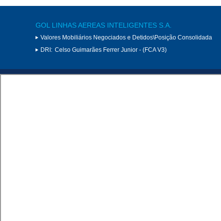
GOL LINHAS AEREAS INTELIGENTES S.A.
Valores Mobiliários Negociados e Detidos\Posição Consolidada
DRI:
Celso Guimarães Ferrer Junior - (FCA V3)